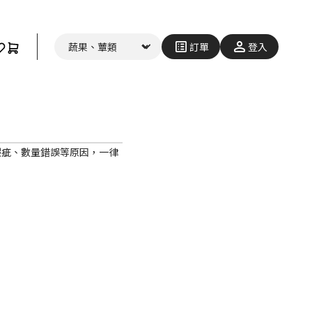
訂單
登入
瑕疵、數量錯誤等原因，一律